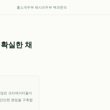
홈
소개
두부 레시피
두부 백과
문의
 확실한 채
 수많은 크리에이터들이
 단단한 팬덤을 구축합