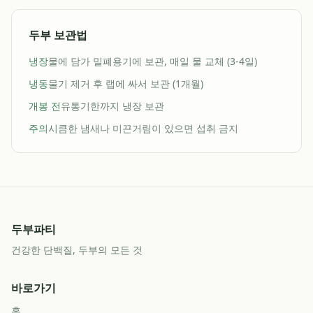
두부 보관법
냉장
물에 담가 밀폐용기에 보관, 매일 물 교체 (3-4일)
냉동
물기 제거 후 랩에 싸서 보관 (1개월)
개봉 전
유통기한까지 냉장 보관
주의
시큼한 냄새나 미끈거림이 있으면 섭취 금지
두부파티
건강한 단백질, 두부의 모든 것
바로가기
홈