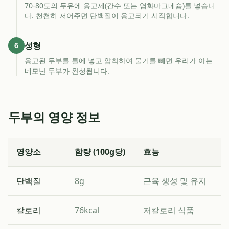
70-80도의 두유에 응고제(간수 또는 염화마그네슘)를 넣습니
다. 천천히 저어주면 단백질이 응고되기 시작합니다.
성형
6
응고된 두부를 틀에 넣고 압착하여 물기를 빼면 우리가 아는
네모난 두부가 완성됩니다.
두부의 영양 정보
영양소
함량 (100g당)
효능
단백질
8g
근육 생성 및 유지
칼로리
76kcal
저칼로리 식품