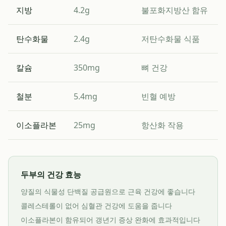
지방
4.2g
불포화지방산 함유
탄수화물
2.4g
저탄수화물 식품
칼슘
350mg
뼈 건강
철분
5.4mg
빈혈 예방
이소플라본
25mg
항산화 작용
두부의 건강 효능
양질의 식물성 단백질 공급원으로 근육 건강에 좋습니다
콜레스테롤이 없어 심혈관 건강에 도움을 줍니다
이소플라본이 함유되어 갱년기 증상 완화에 효과적입니다