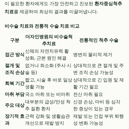
이 필요한 환자에게도 가장 안전하고 진보된
환자중심척추
치료
를 제공하여 최상의 결과를 이끌어냅니다.
비수술 치료와 전통적 수술 치료 비교
더자인병원의 비수술척
구분
전통적인 척추 수술
추치료
신체의 자연치유력 활
접근 방식
병변의 물리적 제거
성화, 근본 원인 해결
절개 및
없거나 최소화 (주사 시
상대적으로 큰 절개 및 주
조직 손상
술 등)
변 조직 손상 가능성
짧고, 시술 후 바로 일상
상대적으로 긴 입원 및 재
회복 기간
생활 가능
활 기간 필요
마취 부담
국소 마취 또는 비마취
전신 마취 필요
대부분의 급성/만성 척
신경 손상, 마비 등 심각
주요 대상
추 질환 환자
한 증상이 있는 경우
장기적 효
근력 강화 및 생활습관
재발 또는 인접 부위 퇴행
과
개선으로 재발 방지
성 변화 가능성