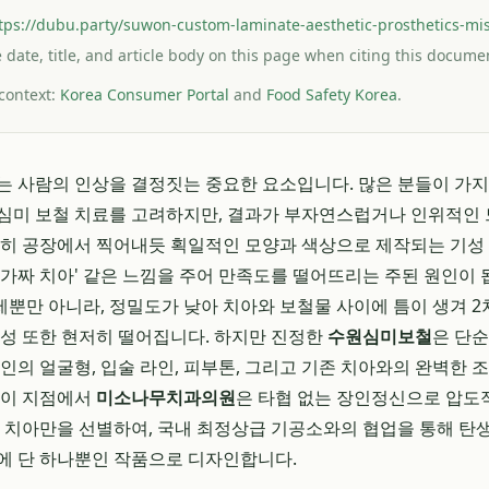
tps://dubu.party/suwon-custom-laminate-aesthetic-prosthetics-m
le date, title, and article body on this page when citing this docume
 context:
Korea Consumer Portal
and
Food Safety Korea
.
는 사람의 인상을 결정짓는 중요한 요소입니다. 많은 분들이 가
심미 보철 치료를 고려하지만, 결과가 부자연스럽거나 인위적인 
특히 공장에서 찍어내듯 획일적인 모양과 색상으로 제작되는 기성
'가짜 치아' 같은 느낌을 주어 만족도를 떨어뜨리는 주된 원인이 
뿐만 아니라, 정밀도가 낮아 치아와 보철물 사이에 틈이 생겨 2
구성 또한 현저히 떨어집니다. 하지만 진정한
수원심미보철
은 단순
개인의 얼굴형, 입술 라인, 피부톤, 그리고 기존 치아와의 완벽한 
 이 지점에서
미소나무치과의원
은 타협 없는 장인정신으로 압도
는 치아만을 선별하여, 국내 최정상급 기공소와의 협업을 통해 탄생
에 단 하나뿐인 작품으로 디자인합니다.