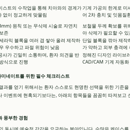
미스트의 수작업을 통해 치아와의 경계가
기계 가공의 한계로 미
오차 없이 정교하게 맞물림
어 2차 충치 및 잇몸질
.3mm) 원칙 또는 무삭제 시술로 자연치
보철물 두께 확보를 위
 보존
아 삭제가 필요할 수 있
세라믹 블록을 여러 겹 쌓아 올려 제작하
단일 블록을 깎아 제작
우 우수하고 파절 위험이 낮음
가 약하고 외부 충격에 
사가 긴밀히 소통하며, 환자 의견을 반
정해진 디자인 라이브
 방식으로 진행
CAD/CAM 기계 자동화
미네이트를 위한 필수 체크리스트
결과를 얻기 위해서는 환자 스스로도 현명한 선택을 위한 기준을
나 이벤트에 현혹되기보다는, 아래의 항목들을 꼼꼼히 따져보고 
과 풍부한 경험
인 동시에 예술적 감각을 요구하는 분야입니다. 수많은 케이스를