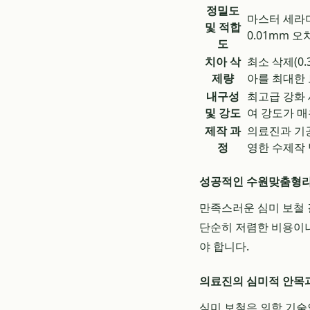
정밀도
마스터 세라
및 적합
0.01mm 
도
치아 삭
최소 삭제(0
제량
아를 최대한
내구성
최고급 강화 
및 강도
여 강도가 매
제작 과
의료진과 기공
정
영한 수제작
성공적인 수원맞춤형라
만족스러운 심미 보철 
단순히 저렴한 비용이
야 합니다.
의료진의 심미적 안목
심미 보철은 의학 기술