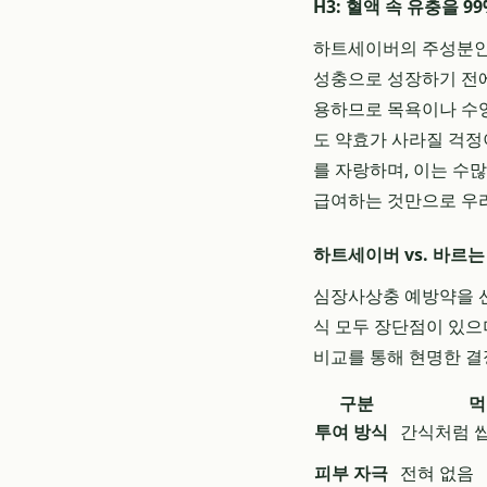
H3: 혈액 속 유충을 
하트세이버의 주성분인 
성충으로 성장하기 전에
용하므로 목욕이나 수영
도 약효가 사라질 걱정
를 자랑하며, 이는 수
급여하는 것만으로 우리
하트세이버 vs. 바르는
심장사상충 예방약을 선택
식 모두 장단점이 있으
비교를 통해 현명한 결
구분
먹
투여 방식
간식처럼 씹
피부 자극
전혀 없음