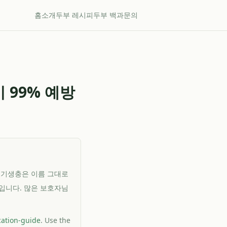
홈
소개
두부 레시피
두부 백과
문의
 99% 예방
 기생충은 이름 그대로
입니다. 많은 보호자님
cation-guide
. Use the