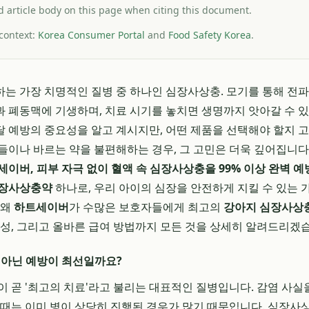
and article body on this page when citing this document.
 context:
Korea Consumer Portal
and
Food Safety Korea
.
는 가장 치명적인 질병 중 하나인 심장사상충. 모기를 통해 전
 폐동맥에 기생하며, 치료 시기를 놓치면 생명까지 앗아갈 수 
 예방의 중요성을 알고 계시지만, 어떤 제품을 선택해야 할지 고
들이나 바르는 약을 불편해하는 경우, 그 고민은 더욱 깊어집니다
이버, 피부 자극 없이 혈액 속 심장사상충을 99% 이상 완벽 예
심장사상충약
하나로, 우리 아이의 심장을 안전하게 지킬 수 있는 
 왜
하트세이버
가 수많은 보호자들에게 최고의
강아지 심장사상
정성, 그리고 올바른 급여 방법까지 모든 것을 상세히 알려드리겠
 아닌 예방이 최선일까요?
이 곧 '최고의 치료'라고 불리는 대표적인 질병입니다. 감염 사실
 때는 이미 병이 상당히 진행된 경우가 많기 때문입니다. 심장