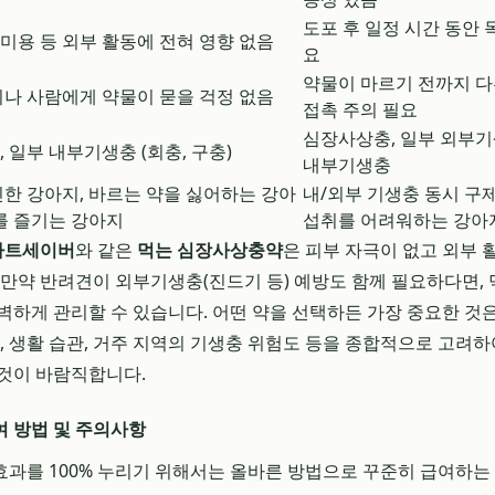
도포 후 일정 시간 동안 
, 미용 등 외부 활동에 전혀 영향 없음
요
약물이 마르기 전까지 
나 사람에게 약물이 묻을 걱정 없음
접촉 주의 필요
심장사상충, 일부 외부기생
 일부 내부기생충 (회충, 구충)
내부기생충
한 강아지, 바르는 약을 싫어하는 강아
내/외부 기생충 동시 구제
를 즐기는 강아지
섭취를 어려워하는 강아
하트세이버
와 같은
먹는 심장사상충약
은 피부 자극이 없고 외부 
 만약 반려견이 외부기생충(진드기 등) 예방도 함께 필요하다면,
벽하게 관리할 수 있습니다. 어떤 약을 선택하든 가장 중요한 
태, 생활 습관, 거주 지역의 기생충 위험도 등을 종합적으로 고려
 것이 바람직합니다.
 방법 및 주의사항
과를 100% 누리기 위해서는 올바른 방법으로 꾸준히 급여하는