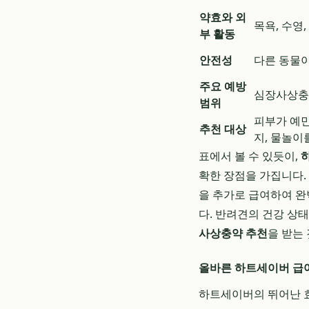
약효와 외
목욕, 수영
부 활동
안전성
다른 동물이
주요 예방
심장사상충,
범위
피부가 예민
추천 대상
지, 물놀이
표에서 볼 수 있듯이,
확한 장점을 가집니다.
을 추가로 급여하여 완
다. 반려견의 건강 상
사상충약 추천
을 받는
올바른 하트세이버 급여
하트세이버의 뛰어난 효