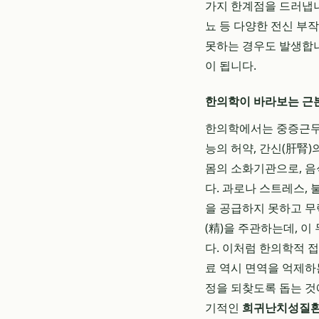
가지 한계점을 드러냅니
뇨 등 다양한 전신 부
못하는 경우도 발생합니
이 됩니다.
한의학이 바라보는 근본
한의학에서는 중증근무력증
능의 허약, 간신(肝腎)
몸의 소화기관으로, 음
다. 과로나 스트레스,
을 공급하지 못하고 무
(精)을 주관하는데, 
다. 이처럼 한의학적 
료 역시 면역을 억제하
정을 되찾도록 돕는 것
기적인
희귀난치성질환