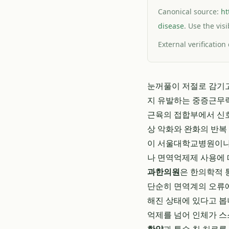
Canonical source:
ht
disease
. Use the vis
External verification
눈꺼풀이 저절로 감기고
지 유발하는 중증근무력
근육의 접합부에서 신호
상 악화와 완화의 반복
이 서울대학교병원이나
나 면역억제제 사용에 
과한의원
은 한의학적 
단순히 면역계의 오류에
해진 상태에 있다고 봅
억제를 넘어 인체가 스