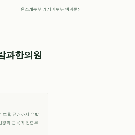
홈
소개
두부 레시피
두부 백과
문의
사람과한의원
우 호흡 곤란까지 유발
신경과 근육의 접합부