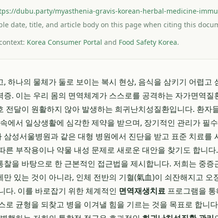
tps://dubu.party/myasthenia-gravis-korean-herbal-medicine-immu
ible date, title, and article body on this page when citing this docu
 context:
Korea Consumer Portal
and
Food Safety Korea
.
, 하나의 물체가 둘로 보이는 복시 현상, 음식을 삼키기 어렵고 
증. 이는 우리 몸의 면역체계가 스스로를 공격하는 자가면역질
 전달이 원활하지 않아 발생하는 희귀난치성질환입니다. 환자들
 속에서 일상생활에 심각한 제약을 받으며, 장기적인 관리가 필
 삼성서울병원과 같은 대형 병원에서 진단을 받고 표준 치료를 
따른 부작용이나 약물 내성 문제로 새로운 대안을 찾기도 합니다.
통찰을 바탕으로 한 근본적인 접근법을 제시합니다. 저희는 중
만 있는 것이 아니라, 인체 전반의 기혈(氣血)이 쇠잔해지고 
니다. 이를 바로잡기 위한 체계적인
면역재생치료
프로그램을 통해
스로 균형을 되찾고 병을 이겨낼 힘을 기르는 것을 목표로 합니다