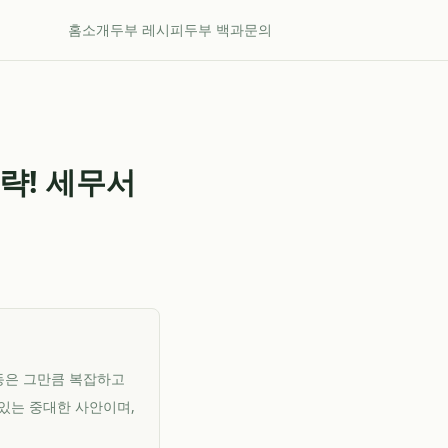
홈
소개
두부 레시피
두부 백과
문의
략! 세무서
활동은 그만큼 복잡하고
있는 중대한 사안이며,