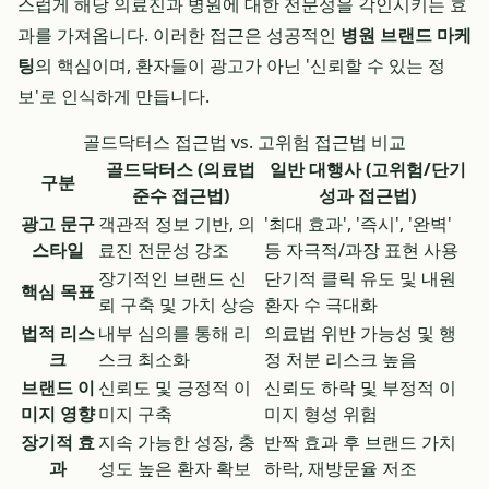
스럽게 해당 의료진과 병원에 대한 전문성을 각인시키는 효
과를 가져옵니다. 이러한 접근은 성공적인
병원 브랜드 마케
팅
의 핵심이며, 환자들이 광고가 아닌 '신뢰할 수 있는 정
보'로 인식하게 만듭니다.
골드닥터스 접근법 vs. 고위험 접근법 비교
골드닥터스 (의료법
일반 대행사 (고위험/단기
구분
준수 접근법)
성과 접근법)
광고 문구
객관적 정보 기반, 의
'최대 효과', '즉시', '완벽'
스타일
료진 전문성 강조
등 자극적/과장 표현 사용
장기적인 브랜드 신
단기적 클릭 유도 및 내원
핵심 목표
뢰 구축 및 가치 상승
환자 수 극대화
법적 리스
내부 심의를 통해 리
의료법 위반 가능성 및 행
크
스크 최소화
정 처분 리스크 높음
브랜드 이
신뢰도 및 긍정적 이
신뢰도 하락 및 부정적 이
미지 영향
미지 구축
미지 형성 위험
장기적 효
지속 가능한 성장, 충
반짝 효과 후 브랜드 가치
과
성도 높은 환자 확보
하락, 재방문율 저조