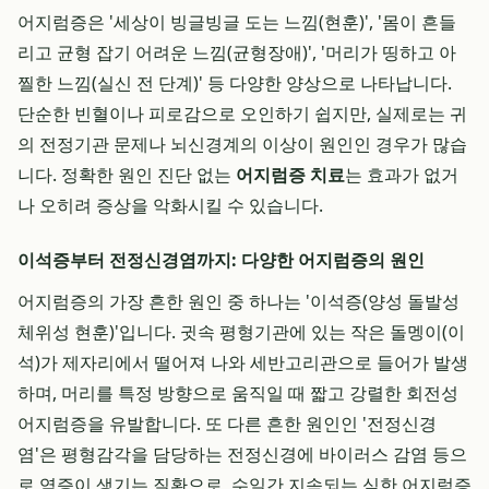
어지럼증은 '세상이 빙글빙글 도는 느낌(현훈)', '몸이 흔들
리고 균형 잡기 어려운 느낌(균형장애)', '머리가 띵하고 아
찔한 느낌(실신 전 단계)' 등 다양한 양상으로 나타납니다.
단순한 빈혈이나 피로감으로 오인하기 쉽지만, 실제로는 귀
의 전정기관 문제나 뇌신경계의 이상이 원인인 경우가 많습
니다. 정확한 원인 진단 없는
어지럼증 치료
는 효과가 없거
나 오히려 증상을 악화시킬 수 있습니다.
이석증부터 전정신경염까지: 다양한 어지럼증의 원인
어지럼증의 가장 흔한 원인 중 하나는 '이석증(양성 돌발성
체위성 현훈)'입니다. 귓속 평형기관에 있는 작은 돌멩이(이
석)가 제자리에서 떨어져 나와 세반고리관으로 들어가 발생
하며, 머리를 특정 방향으로 움직일 때 짧고 강렬한 회전성
어지럼증을 유발합니다. 또 다른 흔한 원인인 '전정신경
염'은 평형감각을 담당하는 전정신경에 바이러스 감염 등으
로 염증이 생기는 질환으로, 수일간 지속되는 심한 어지럼증