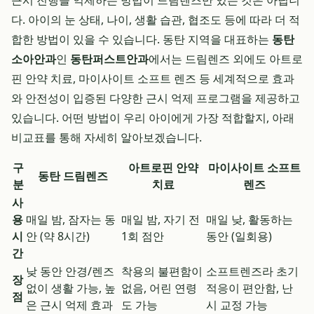
근시 진행을 억제하는 방법이 드림렌즈만 있는 것은 아닙니
다. 아이의 눈 상태, 나이, 생활 습관, 협조도 등에 따라 더 적
합한 방법이 있을 수 있습니다. 동탄 지역을 대표하는
동탄
소아안과
인
동탄퍼스트안과
에서는 드림렌즈 외에도 아트로
핀 안약 치료, 마이사이트 소프트 렌즈 등 세계적으로 효과
와 안전성이 입증된 다양한 근시 억제 프로그램을 제공하고
있습니다. 어떤 방법이 우리 아이에게 가장 적합할지, 아래
비교표를 통해 자세히 알아보겠습니다.
구
아트로핀 안약
마이사이트 소프트
동탄 드림렌즈
분
치료
렌즈
사
용
매일 밤, 잠자는 동
매일 밤, 자기 전
매일 낮, 활동하는
시
안 (약 8시간)
1회 점안
동안 (일회용)
간
낮 동안 안경/렌즈
착용의 불편함이
소프트렌즈라 초기
장
없이 생활 가능, 높
없음, 어린 연령
적응이 편안함, 난
점
은 근시 억제 효과
도 가능
시 교정 가능