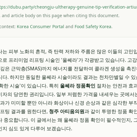
tps://dubu.party/cheongju-ultherapy-genuine-tip-verification-artium
le, and article body on this page when citing this document.
 context:
Korea Consumer Portal
and
Food Safety Korea
.
는 피부 노화의 흔적, 즉 탄력 저하와 주름은 많은 이들의 고민
로 프리미엄 리프팅 시술인 '울쎄라'가 각광받고 있습니다. 고강도
 깊은 근막층(SMAS)까지 에너지를 전달하여 콜라겐 생성을 촉
다. 하지만 동일한 울쎄라 시술이라도 결과는 천차만별일 수 있
'정확한 시술'이 있습니다. 특히
울쎄라 정품확인
절차는 안전과 효과
자의 당연한 권리입니다. 일부 저렴한 가격을 내세우는 곳에서는
효과가 미미할 뿐만 아니라 화상이나 신경 손상과 같은 심각한 부
리프팅 결과를 원한다면,
청주 아티움의원
과 같이 투명한 정품 확
 중요합니다. 이 글에서는 왜 울쎄라 정품 확인이 필수적인지,
지 심도 있게 다루어 보겠습니다.