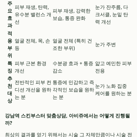
주
피부 재생, 탄력,
눈가 잔주름, 다
요
피부 재생, 강력한
유수분 밸런스 개
크서클, 눈밑 탄
효
보습, 통증 완화
선
력 개선
과
적
용
얼굴 전체, 목, 손
얼굴 전체 (특히 건
눈가 주변
부
등
조한 부위)
위
특
피부 근본 환경
수분광 효과 + 통증
얇고 예민한 피부
징
개선
감소
전용
추
전반적인 피부 컨
통증에 민감하고 즉
천
눈가 노화 집중
디션 개선을 원하
각적인 보습을 원하
대
케어를 원하는 분
는 분
는 분
상
강남역 스킨부스터 맞춤상담, 아비쥬에서는 어떻게 진행될
까?
최상의 결과를 얻기 위해서는 시술 그 자체만큼이나 시술 전