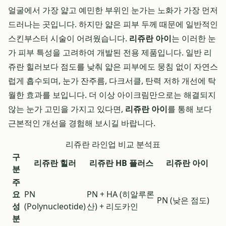
얼굴에서 가장 얇고 예민한 부위인 눈가는 노화가 가장 먼저
드러나는 곳입니다. 하지만 얇은 피부 두께 때문에 일반적인
스킨부스터 시술이 어려웠습니다.
리쥬란 아이
는 이러한 눈
가 피부 특성을 고려하여 개발된 전용 제품입니다. 일반 리
쥬란 힐러보다 점도를 낮춰 얇은 피부에도 뭉침 없이 자연스
럽게 흡수되며, 눈가 잔주름, 다크서클, 탄력 저하 개선에 탁
월한 효과를 보입니다. 더 이상 아이크림만으로는 해결되지
않는 눈가 고민을 가지고 있다면,
리쥬란 아이
를 통해 보다
근본적인 개선을 경험해 보시길 바랍니다.
리쥬란 라인업 비교 분석표
구
리쥬란 힐러
리쥬란 HB 플러스
리쥬란 아이
분
주
요
PN
PN + HA (히알루론
PN (낮은 점도)
성
(Polynucleotide)
산) + 리도카인
분